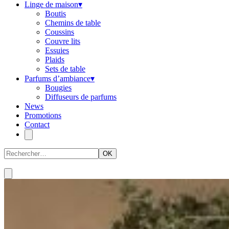
Linge de maison
▾
Boutis
Chemins de table
Coussins
Couvre lits
Essuies
Plaids
Sets de table
Parfums d’ambiance
▾
Bougies
Diffuseurs de parfums
News
Promotions
Contact
OK