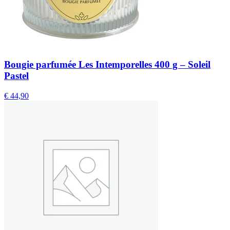
Bougie parfumée Les Intemporelles 400 g – Soleil
Pastel
€
44,90