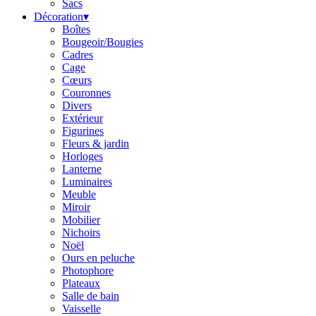
Sacs
Décoration
▾
Boîtes
Bougeoir/Bougies
Cadres
Cage
Cœurs
Couronnes
Divers
Extérieur
Figurines
Fleurs & jardin
Horloges
Lanterne
Luminaires
Meuble
Miroir
Mobilier
Nichoirs
Noël
Ours en peluche
Photophore
Plateaux
Salle de bain
Vaisselle