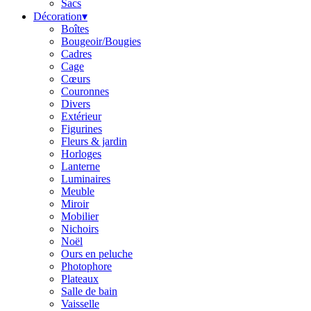
Sacs
Décoration
▾
Boîtes
Bougeoir/Bougies
Cadres
Cage
Cœurs
Couronnes
Divers
Extérieur
Figurines
Fleurs & jardin
Horloges
Lanterne
Luminaires
Meuble
Miroir
Mobilier
Nichoirs
Noël
Ours en peluche
Photophore
Plateaux
Salle de bain
Vaisselle