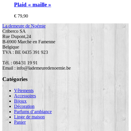
Plaid « maille »
€
79,90
La demeure de Noémie
Criberco SA
Rue Dupont,24
B-6900 Marche en Famenne
Belgique
TVA : BE 0435 391 923
Tél. : 084/31 19 91
Email : info@lademeuredenoemie.be
Catégories
Vêtements
Accessoires
Bijoux
Décoration
Parfums d’ambiance
Linge de maison
Panier