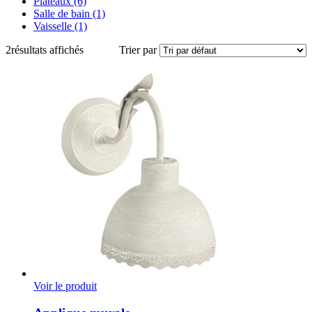
Plateaux
(6)
Salle de bain
(1)
Vaisselle
(1)
2
résultats affichés
Trier par
Voir le produit