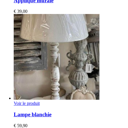
Applique murale
€
39,00
Voir le produit
Lampe blanchie
€
59,90