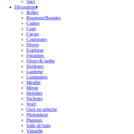
Sacs
Décoration
▾
Boîtes
Bougeoir/Bougies
Cadres
Cage
Cœurs
Couronnes
Divers
Extérieur
Figurines
Fleurs & jardin
Horloges
Lanterne
Luminaires
Meuble
Miroir
Mobilier
Nichoirs
Noël
Ours en peluche
Photophore
Plateaux
Salle de bain
Vaisselle