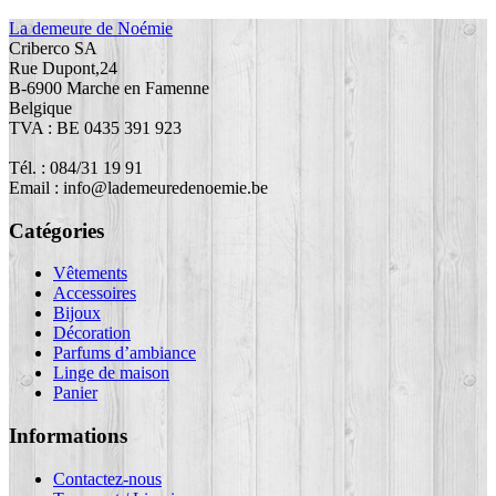
La demeure de Noémie
Criberco SA
Rue Dupont,24
B-6900 Marche en Famenne
Belgique
TVA : BE 0435 391 923
Tél. : 084/31 19 91
Email : info@lademeuredenoemie.be
Catégories
Vêtements
Accessoires
Bijoux
Décoration
Parfums d’ambiance
Linge de maison
Panier
Informations
Contactez-nous