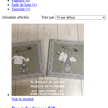
Plateaux
(6)
Salle de bain
(1)
Vaisselle
(1)
2
résultats affichés
Trier par
Voir le produit