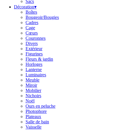
Sacs
Décoration
▾
Boîtes
Bougeoir/Bougies
Cadres
Cage
Cœurs
Couronnes
Divers
Extérieur
Figurines
Fleurs & jardin
Horloges
Lanterne
Luminaires
Meuble
Miroir
Mobilier
Nichoirs
Noël
Ours en peluche
Photophore
Plateaux
Salle de bain
Vaisselle