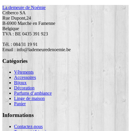
La demeure de Noémie
Criberco SA
Rue Dupont,24
B-6900 Marche en Famenne
Belgique
TVA : BE 0435 391 923
Tél. : 084/31 19 91
Email : info@lademeuredenoemie.be
Catégories
Vêtements
Accessoires
Bijoux
Décoration
Parfums d’ambiance
Linge de maison
Panier
Informations
Contactez-nous