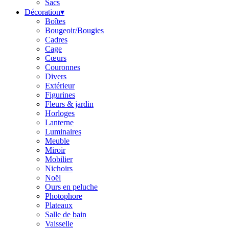
Sacs
Décoration
▾
Boîtes
Bougeoir/Bougies
Cadres
Cage
Cœurs
Couronnes
Divers
Extérieur
Figurines
Fleurs & jardin
Horloges
Lanterne
Luminaires
Meuble
Miroir
Mobilier
Nichoirs
Noël
Ours en peluche
Photophore
Plateaux
Salle de bain
Vaisselle