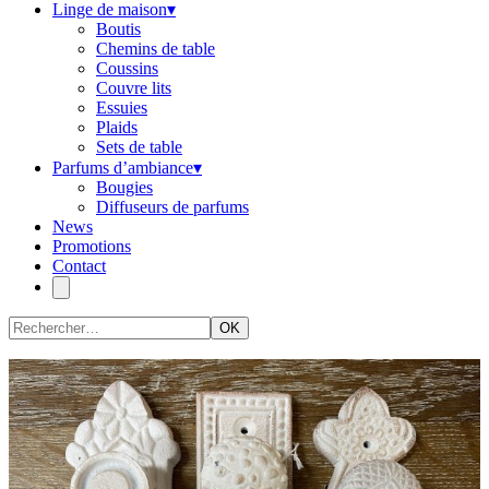
Linge de maison
▾
Boutis
Chemins de table
Coussins
Couvre lits
Essuies
Plaids
Sets de table
Parfums d’ambiance
▾
Bougies
Diffuseurs de parfums
News
Promotions
Contact
OK