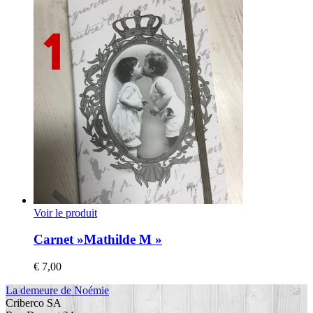
Voir le produit
Carnet »Mathilde M »
€
7,00
La demeure de Noémie
Criberco SA