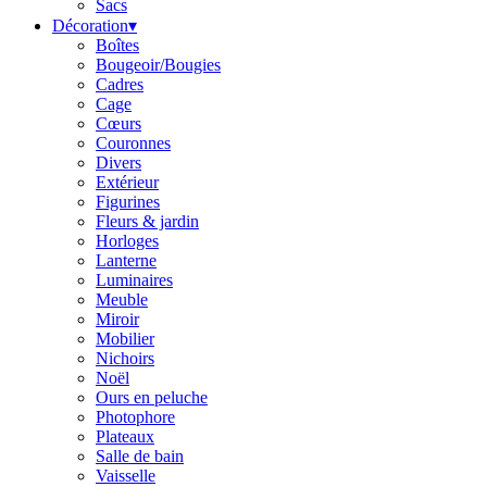
Sacs
Décoration
▾
Boîtes
Bougeoir/Bougies
Cadres
Cage
Cœurs
Couronnes
Divers
Extérieur
Figurines
Fleurs & jardin
Horloges
Lanterne
Luminaires
Meuble
Miroir
Mobilier
Nichoirs
Noël
Ours en peluche
Photophore
Plateaux
Salle de bain
Vaisselle