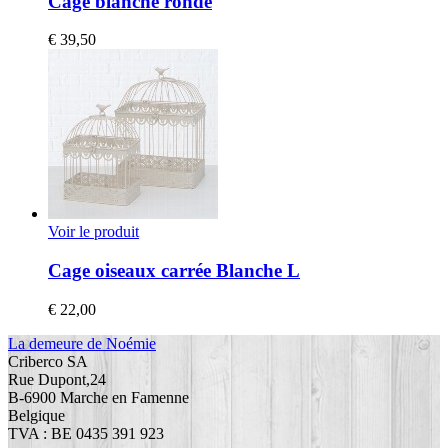
Cage blanche ronde
€
39,50
Voir le produit
Cage oiseaux carrée Blanche L
€
22,00
La demeure de Noémie
Criberco SA
Rue Dupont,24
B-6900 Marche en Famenne
Belgique
TVA : BE 0435 391 923