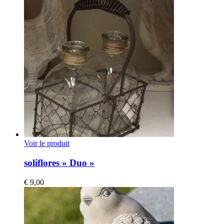
Voir le produit
soliflores » Duo »
€
9,00