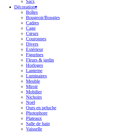
Sacs
Décoration
▾
Boîtes
Bougeoir/Bougies
Cadres
Cage
Cœurs
Couronnes
Divers
Extérieur
Figurines
Fleurs & jardin
Horloges
Lanterne
Luminaires
Meuble
Miroir
Mobilier
Nichoirs
Noël
Ours en peluche
Photophore
Plateaux
Salle de bain
Vaisselle