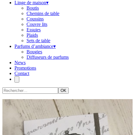
Linge de maison
▾
Boutis
Chemins de table
Coussins
Couvre lits
Essuies
Plaids
Sets de table
Parfums d’ambiance
▾
Bougies
Diffuseurs de parfums
News
Promotions
Contact
OK