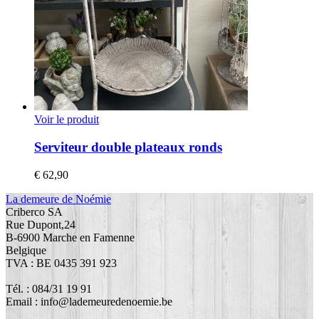
Voir le produit
Serviteur double plateaux ronds
€
62,90
La demeure de Noémie
Criberco SA
Rue Dupont,24
B-6900 Marche en Famenne
Belgique
TVA : BE 0435 391 923
Tél. : 084/31 19 91
Email : info@lademeuredenoemie.be