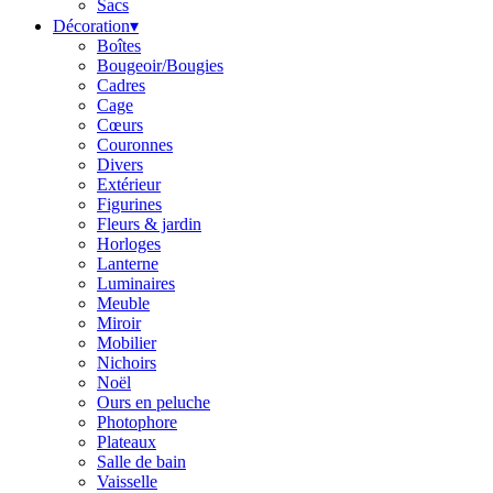
Sacs
Décoration
▾
Boîtes
Bougeoir/Bougies
Cadres
Cage
Cœurs
Couronnes
Divers
Extérieur
Figurines
Fleurs & jardin
Horloges
Lanterne
Luminaires
Meuble
Miroir
Mobilier
Nichoirs
Noël
Ours en peluche
Photophore
Plateaux
Salle de bain
Vaisselle