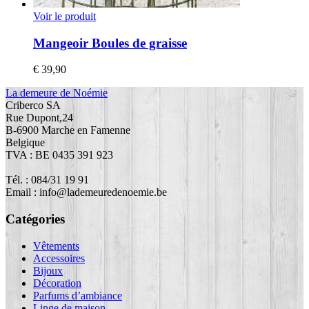
Voir le produit
Mangeoir Boules de graisse
€
39,90
La demeure de Noémie
Criberco SA
Rue Dupont,24
B-6900 Marche en Famenne
Belgique
TVA : BE 0435 391 923
Tél. : 084/31 19 91
Email : info@lademeuredenoemie.be
Catégories
Vêtements
Accessoires
Bijoux
Décoration
Parfums d’ambiance
Linge de maison