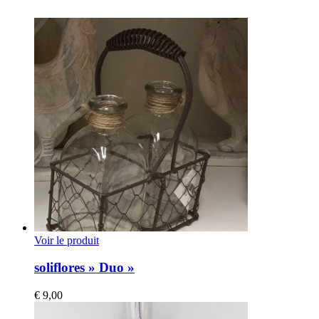
Voir le produit
soliflores » Duo »
€
9,00