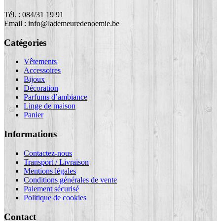
Tél. : 084/31 19 91
Email : info@lademeuredenoemie.be
Catégories
Vêtements
Accessoires
Bijoux
Décoration
Parfums d’ambiance
Linge de maison
Panier
Informations
Contactez-nous
Transport / Livraison
Mentions légales
Conditions générales de vente
Paiement sécurisé
Politique de cookies
Contact