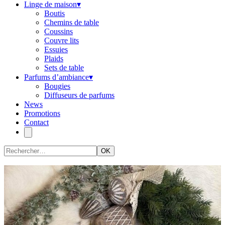
Linge de maison
▾
Boutis
Chemins de table
Coussins
Couvre lits
Essuies
Plaids
Sets de table
Parfums d’ambiance
▾
Bougies
Diffuseurs de parfums
News
Promotions
Contact
OK