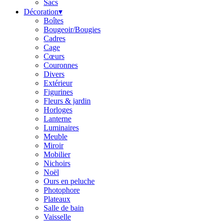
Sacs
Décoration
▾
Boîtes
Bougeoir/Bougies
Cadres
Cage
Cœurs
Couronnes
Divers
Extérieur
Figurines
Fleurs & jardin
Horloges
Lanterne
Luminaires
Meuble
Miroir
Mobilier
Nichoirs
Noël
Ours en peluche
Photophore
Plateaux
Salle de bain
Vaisselle