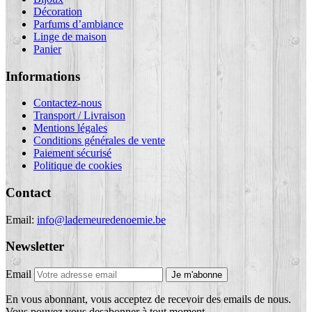
Décoration
Parfums d’ambiance
Linge de maison
Panier
Informations
Contactez-nous
Transport / Livraison
Mentions légales
Conditions générales de vente
Paiement sécurisé
Politique de cookies
Contact
Email:
info@lademeuredenoemie.be
Newsletter
Email
Je m'abonne
En vous abonnant, vous acceptez de recevoir des emails de nous.
Vous pouvez vous desabonner à tout moment.