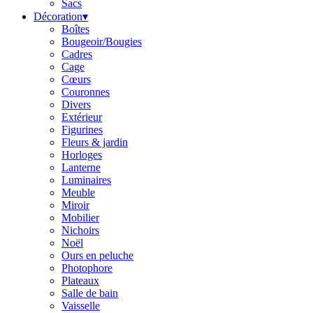
Sacs
Décoration
▾
Boîtes
Bougeoir/Bougies
Cadres
Cage
Cœurs
Couronnes
Divers
Extérieur
Figurines
Fleurs & jardin
Horloges
Lanterne
Luminaires
Meuble
Miroir
Mobilier
Nichoirs
Noël
Ours en peluche
Photophore
Plateaux
Salle de bain
Vaisselle