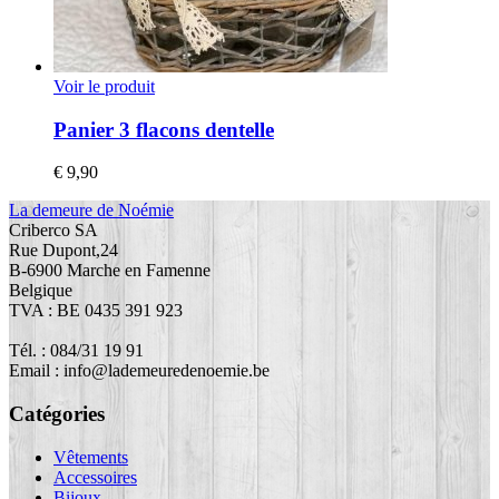
Voir le produit
Panier 3 flacons dentelle
€
9,90
La demeure de Noémie
Criberco SA
Rue Dupont,24
B-6900 Marche en Famenne
Belgique
TVA : BE 0435 391 923
Tél. : 084/31 19 91
Email : info@lademeuredenoemie.be
Catégories
Vêtements
Accessoires
Bijoux