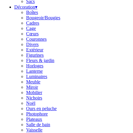
Sacs
Décoration
▾
Boîtes
Bougeoir/Bougies
Cadres
Cage
Cœurs
Couronnes
Divers
Extérieur
Figurines
Fleurs & jardin
Horloges
Lanterne
Luminaires
Meuble
Miroir
Mobilier
Nichoirs
Noël
Ours en peluche
Photophore
Plateaux
Salle de bain
Vaisselle