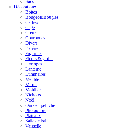
Sacs
Décoration
▾
Boîtes
Bougeoir/Bougies
Cadres
Cage
Cœurs
Couronnes
Divers
Extérieur
Figurines
Fleurs & jardin
Horloges
Lanterne
Luminaires
Meuble
Miroir
Mobilier
Nichoirs
Noël
Ours en peluche
Photophore
Plateaux
Salle de bain
Vaisselle