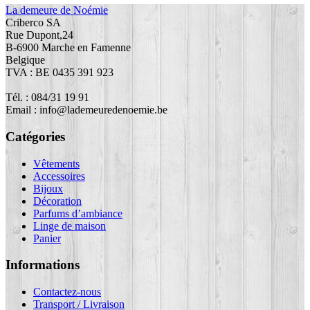
La demeure de Noémie
Criberco SA
Rue Dupont,24
B-6900 Marche en Famenne
Belgique
TVA : BE 0435 391 923
Tél. : 084/31 19 91
Email : info@lademeuredenoemie.be
Catégories
Vêtements
Accessoires
Bijoux
Décoration
Parfums d’ambiance
Linge de maison
Panier
Informations
Contactez-nous
Transport / Livraison