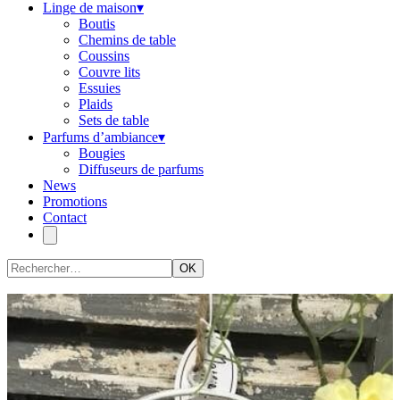
Linge de maison
▾
Boutis
Chemins de table
Coussins
Couvre lits
Essuies
Plaids
Sets de table
Parfums d’ambiance
▾
Bougies
Diffuseurs de parfums
News
Promotions
Contact
OK