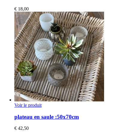
€
18,00
Voir le produit
plateau en saule :50x70cm
€
42,50