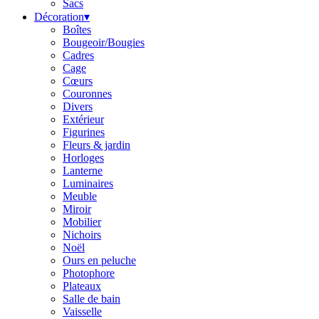
Sacs
Décoration
▾
Boîtes
Bougeoir/Bougies
Cadres
Cage
Cœurs
Couronnes
Divers
Extérieur
Figurines
Fleurs & jardin
Horloges
Lanterne
Luminaires
Meuble
Miroir
Mobilier
Nichoirs
Noël
Ours en peluche
Photophore
Plateaux
Salle de bain
Vaisselle