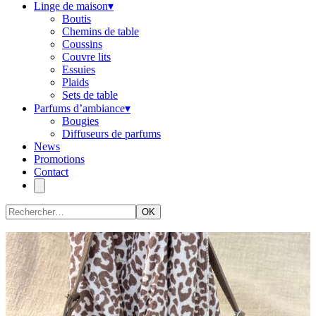
Linge de maison
▾
Boutis
Chemins de table
Coussins
Couvre lits
Essuies
Plaids
Sets de table
Parfums d’ambiance
▾
Bougies
Diffuseurs de parfums
News
Promotions
Contact
OK