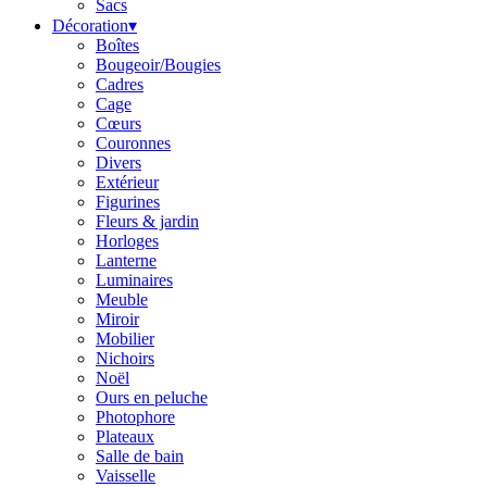
Sacs
Décoration
▾
Boîtes
Bougeoir/Bougies
Cadres
Cage
Cœurs
Couronnes
Divers
Extérieur
Figurines
Fleurs & jardin
Horloges
Lanterne
Luminaires
Meuble
Miroir
Mobilier
Nichoirs
Noël
Ours en peluche
Photophore
Plateaux
Salle de bain
Vaisselle