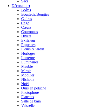
Sacs
Décoration
▾
Boîtes
Bougeoir/Bougies
Cadres
Cage
Cœurs
Couronnes
Divers
Extérieur
Figurines
Fleurs & jardin
Horloges
Lanterne
Luminaires
Meuble
Miroir
Mobilier
Nichoirs
Noël
Ours en peluche
Photophore
Plateaux
Salle de bain
Vaisselle