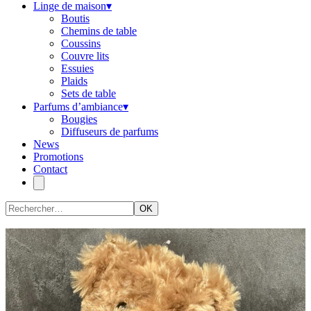
Linge de maison
▾
Boutis
Chemins de table
Coussins
Couvre lits
Essuies
Plaids
Sets de table
Parfums d’ambiance
▾
Bougies
Diffuseurs de parfums
News
Promotions
Contact
OK