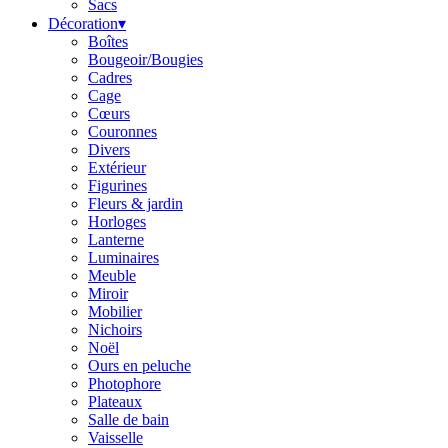
Sacs
Décoration
▾
Boîtes
Bougeoir/Bougies
Cadres
Cage
Cœurs
Couronnes
Divers
Extérieur
Figurines
Fleurs & jardin
Horloges
Lanterne
Luminaires
Meuble
Miroir
Mobilier
Nichoirs
Noël
Ours en peluche
Photophore
Plateaux
Salle de bain
Vaisselle