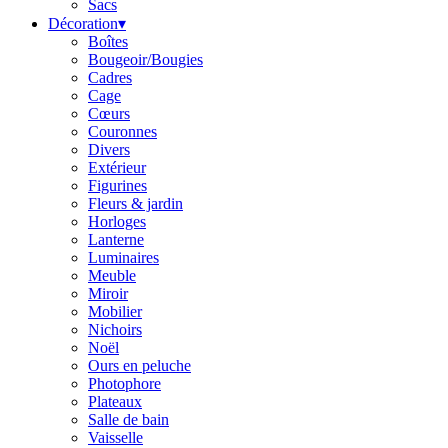
Sacs
Décoration
▾
Boîtes
Bougeoir/Bougies
Cadres
Cage
Cœurs
Couronnes
Divers
Extérieur
Figurines
Fleurs & jardin
Horloges
Lanterne
Luminaires
Meuble
Miroir
Mobilier
Nichoirs
Noël
Ours en peluche
Photophore
Plateaux
Salle de bain
Vaisselle