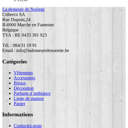
La demeure de Noémie
Criberco SA
Rue Dupont,24
B-6900 Marche en Famenne
Belgique
TVA : BE 0435 391 923
Tél. : 084/31 19 91
Email : info@lademeuredenoemie.be
Catégories
Vêtements
Accessoires
Bijoux
Décoration
Parfums d’ambiance
Linge de maison
Panier
Informations
Contactez-nous