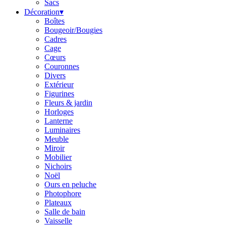
Sacs
Décoration
▾
Boîtes
Bougeoir/Bougies
Cadres
Cage
Cœurs
Couronnes
Divers
Extérieur
Figurines
Fleurs & jardin
Horloges
Lanterne
Luminaires
Meuble
Miroir
Mobilier
Nichoirs
Noël
Ours en peluche
Photophore
Plateaux
Salle de bain
Vaisselle