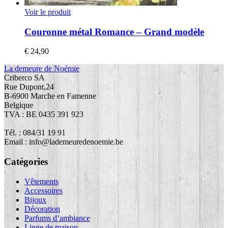
Voir le produit
Couronne métal Romance – Grand modèle
€
24,90
La demeure de Noémie
Criberco SA
Rue Dupont,24
B-6900 Marche en Famenne
Belgique
TVA : BE 0435 391 923
Tél. : 084/31 19 91
Email : info@lademeuredenoemie.be
Catégories
Vêtements
Accessoires
Bijoux
Décoration
Parfums d’ambiance
Linge de maison