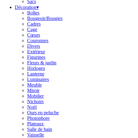
Sacs
Décoration
▾
Boîtes
Bougeoir/Bougies
Cadres
Cage
Cœurs
Couronnes
Divers
Extérieur
Figurines
Fleurs & jardin
Horloges
Lanterne
Luminaires
Meuble
Miroir
Mobilier
Nichoirs
Noël
Ours en peluche
Photophore
Plateaux
Salle de bain
Vaisselle