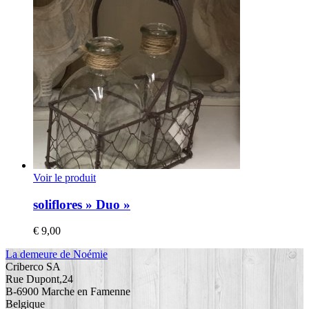
Voir le produit
soliflores » Duo »
€
9,00
La demeure de Noémie
Criberco SA
Rue Dupont,24
B-6900 Marche en Famenne
Belgique