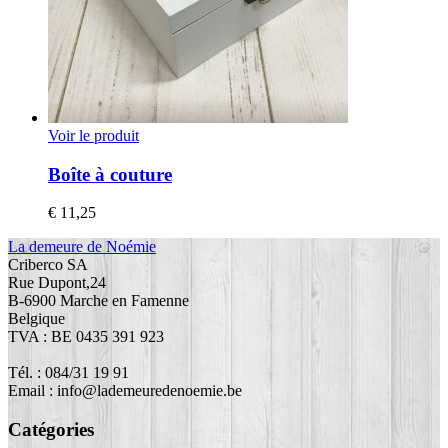
Voir le produit
Boîte à couture
€
11,25
La demeure de Noémie
Criberco SA
Rue Dupont,24
B-6900 Marche en Famenne
Belgique
TVA : BE 0435 391 923
Tél. : 084/31 19 91
Email : info@lademeuredenoemie.be
Catégories