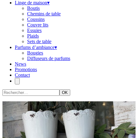
Linge de maison
▾
Boutis
Chemins de table
Coussins
Couvre lits
Essuies
Plaids
Sets de table
Parfums d’ambiance
▾
Bougies
Diffuseurs de parfums
News
Promotions
Contact
OK