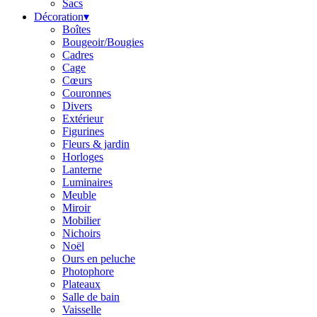
Sacs
Décoration
▾
Boîtes
Bougeoir/Bougies
Cadres
Cage
Cœurs
Couronnes
Divers
Extérieur
Figurines
Fleurs & jardin
Horloges
Lanterne
Luminaires
Meuble
Miroir
Mobilier
Nichoirs
Noël
Ours en peluche
Photophore
Plateaux
Salle de bain
Vaisselle