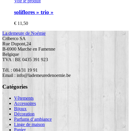
Voir le produit
soliflores » trio »
€
11,50
La demeure de Noémie
Criberco SA
Rue Dupont,24
B-6900 Marche en Famenne
Belgique
TVA : BE 0435 391 923
Tél. : 084/31 19 91
Email : info@lademeuredenoemie.be
Catégories
Vêtements
Accessoires
Bijoux
Décoration
Parfums d’ambiance
Linge de maison
Panier