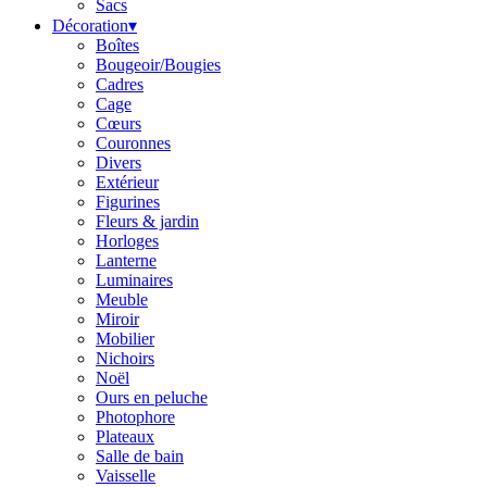
Sacs
Décoration
▾
Boîtes
Bougeoir/Bougies
Cadres
Cage
Cœurs
Couronnes
Divers
Extérieur
Figurines
Fleurs & jardin
Horloges
Lanterne
Luminaires
Meuble
Miroir
Mobilier
Nichoirs
Noël
Ours en peluche
Photophore
Plateaux
Salle de bain
Vaisselle