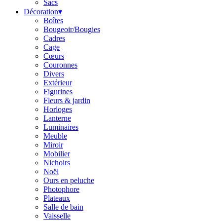
Sacs
Décoration
▾
Boîtes
Bougeoir/Bougies
Cadres
Cage
Cœurs
Couronnes
Divers
Extérieur
Figurines
Fleurs & jardin
Horloges
Lanterne
Luminaires
Meuble
Miroir
Mobilier
Nichoirs
Noël
Ours en peluche
Photophore
Plateaux
Salle de bain
Vaisselle