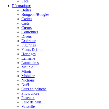
Sacs
Décoration
▾
Boîtes
Bougeoir/Bougies
Cadres
Cage
Cœurs
Couronnes
Divers
Extérieur
Figurines
Fleurs & jardin
Horloges
Lanterne
Luminaires
Meuble
Miroir
Mobilier
Nichoirs
Noël
Ours en peluche
Photophore
Plateaux
Salle de bain
Vaisselle