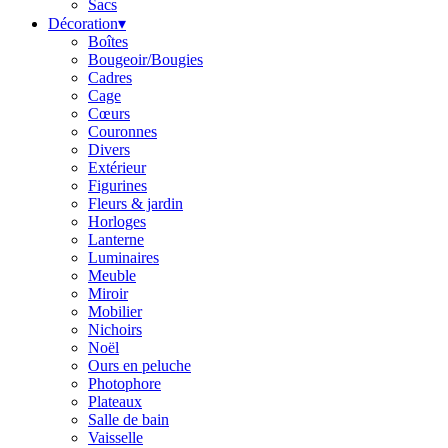
Sacs
Décoration
▾
Boîtes
Bougeoir/Bougies
Cadres
Cage
Cœurs
Couronnes
Divers
Extérieur
Figurines
Fleurs & jardin
Horloges
Lanterne
Luminaires
Meuble
Miroir
Mobilier
Nichoirs
Noël
Ours en peluche
Photophore
Plateaux
Salle de bain
Vaisselle