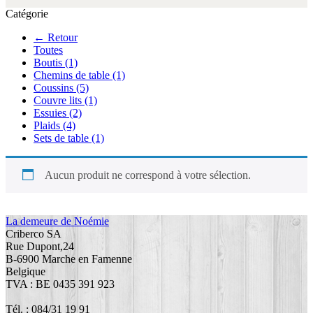
Catégorie
← Retour
Toutes
Boutis
(1)
Chemins de table
(1)
Coussins
(5)
Couvre lits
(1)
Essuies
(2)
Plaids
(4)
Sets de table
(1)
Aucun produit ne correspond à votre sélection.
La demeure de Noémie
Criberco SA
Rue Dupont,24
B-6900 Marche en Famenne
Belgique
TVA : BE 0435 391 923
Tél. : 084/31 19 91